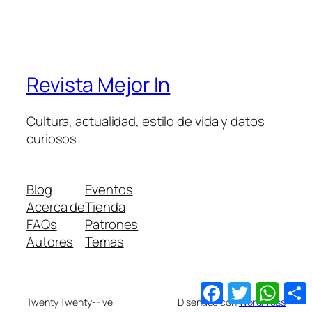
Revista Mejor In
Cultura, actualidad, estilo de vida y datos
curiosos
Blog
Eventos
Acerca de
Tienda
FAQs
Patrones
Autores
Temas
Facebook
Twitter
What
Twenty Twenty-Five
Diseñado con
WordPress