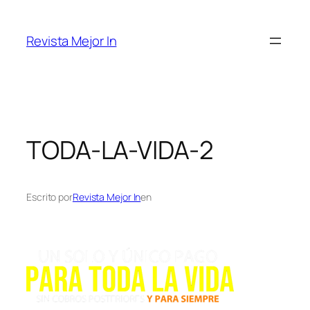
Saltar
al
Revista Mejor In
contenido
TODA-LA-VIDA-2
Escrito por
Revista Mejor In
en