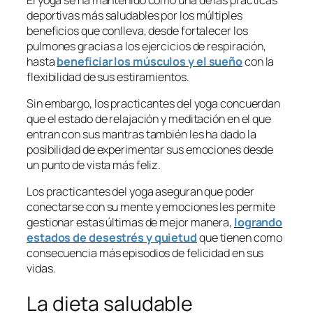
deportivas más saludables por los múltiples
beneficios que conlleva, desde fortalecer los
pulmones gracias a los ejercicios de respiración,
hasta
beneficiar los músculos y el sueño
con la
flexibilidad de sus estiramientos.
Sin embargo, los practicantes del yoga concuerdan
que el estado de relajación y meditación en el que
entran con sus mantras también les ha dado la
posibilidad de experimentar sus emociones desde
un punto de vista más feliz.
Los practicantes del yoga aseguran que poder
conectarse con su mente y emociones les permite
gestionar estas últimas de mejor manera,
logrando
estados de desestrés y quietud
que tienen como
consecuencia más episodios de felicidad en sus
vidas.
La dieta saludable