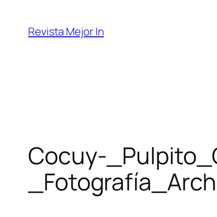
Saltar
al
Revista Mejor In
contenido
Cocuy-_Pulpito_
_Fotografía_Arc