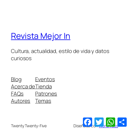
Revista Mejor In
Cultura, actualidad, estilo de vida y datos
curiosos
Blog
Eventos
Acerca de
Tienda
FAQs
Patrones
Autores
Temas
Facebook
Twitter
What
Twenty Twenty-Five
Diseñado con
WordPress