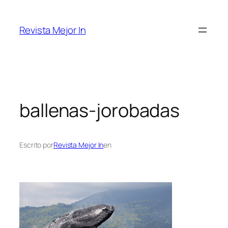
Saltar
al
Revista Mejor In
contenido
ballenas-jorobadas
Escrito por
Revista Mejor In
en