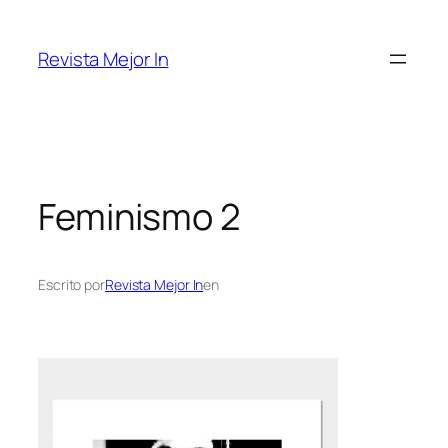
Saltar
al
Revista Mejor In
contenido
Feminismo 2
Escrito por
Revista Mejor In
en