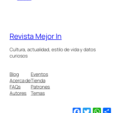
Revista Mejor In
Cultura, actualidad, estilo de vida y datos
curiosos
Blog
Eventos
Acerca de
Tienda
FAQs
Patrones
Autores
Temas
Facebook
Twitter
What