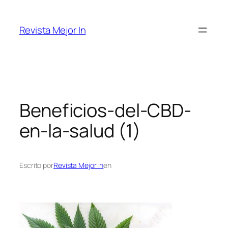
Saltar
al
Revista Mejor In
contenido
Beneficios-del-CBD-
en-la-salud (1)
Escrito por
Revista Mejor In
en