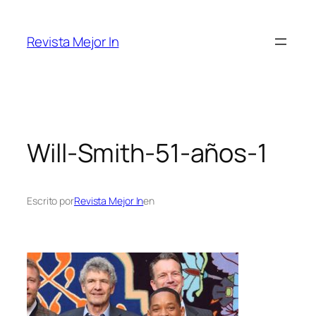
Saltar
al
Revista Mejor In
contenido
Will-Smith-51-años-1
Escrito por
Revista Mejor In
en