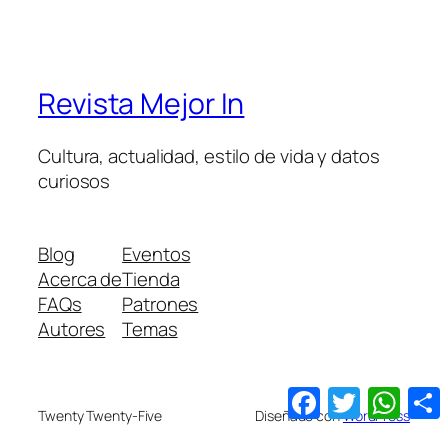
Revista Mejor In
Cultura, actualidad, estilo de vida y datos
curiosos
Blog
Eventos
Acerca de
Tienda
FAQs
Patrones
Autores
Temas
Facebook
Twitter
What
Twenty Twenty-Five
Diseñado con
WordPress