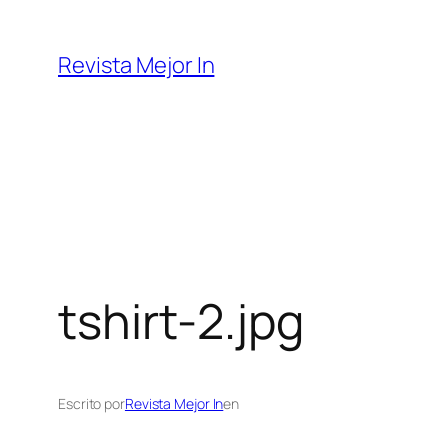
Saltar
al
Revista Mejor In
contenido
tshirt-2.jpg
Escrito por
Revista Mejor In
en