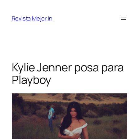
Saltar
al
Revista Mejor In
contenido
Kylie Jenner posa para
Playboy