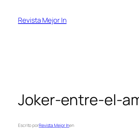
Saltar
al
Revista Mejor In
contenido
Joker-entre-el-am
Escrito por
Revista Mejor In
en