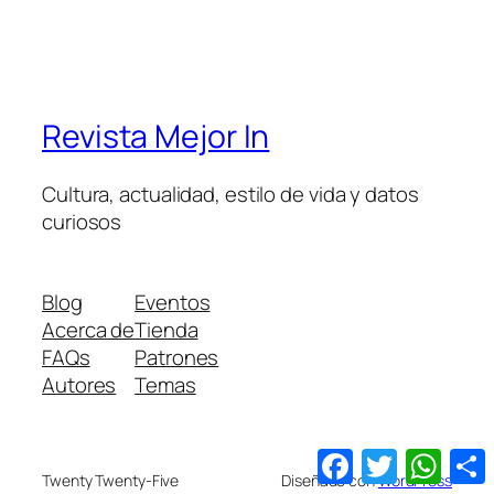
Revista Mejor In
Cultura, actualidad, estilo de vida y datos
curiosos
Blog
Eventos
Acerca de
Tienda
FAQs
Patrones
Autores
Temas
Facebook
Twitter
What
Twenty Twenty-Five
Diseñado con
WordPress