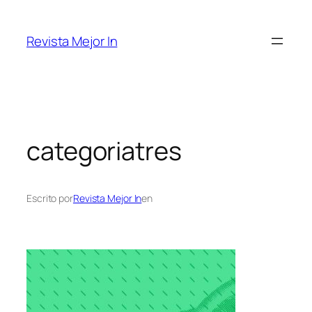
Saltar
al
Revista Mejor In
contenido
categoriatres
Escrito por
Revista Mejor In
en