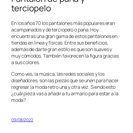
terciopelo
En los años 70 los pantalones más populares eran
acampanados y de terciopelo o pana. Hoy
encuentras una gran gama de estos pantalones en
tiendas en línea y físicas. Entre sus beneficios,
además de darte gran estilo es que son suaves y
muy cómodos. También favorecen la figura gracias
a sus colores.
Como ves, la música, las redes sociales y los
diseñadores, son las piezas que se unen para hacer
regresar la moda retro una y otra vez. Siendo esto
¿cuál pieza vas a añadir a tu armario para estar a la
moda?
09/08/2022