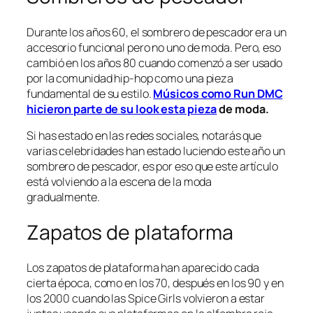
Durante los años 60, el sombrero de pescador era un
accesorio funcional pero no uno de moda. Pero, eso
cambió en los años 80 cuando comenzó a ser usado
por la comunidad hip-hop como una pieza
fundamental de su estilo.
Músicos como Run DMC
hicieron parte de su look esta pieza
de moda.
Si has estado en las redes sociales, notarás que
varias celebridades han estado luciendo este año un
sombrero de pescador, es por eso que este artículo
está volviendo a la escena de la moda
gradualmente.
Zapatos de plataforma
Los zapatos de plataforma han aparecido cada
cierta época, como en los 70, después en los 90 y en
los 2000 cuando las Spice Girls volvieron a estar