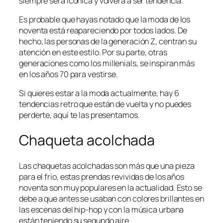
siempre será icónica y volverá a ser tendencia.
Es probable que hayas notado que la moda de los
noventa está reapareciendo por todos lados. De
hecho, las personas de la generación Z, centran su
atención en este estilo. Por su parte, otras
generaciones como los
millenials
, se inspiran más
en los años 70 para vestirse.
Si quieres estar a la moda actualmente, hay 6
tendencias retro que están de vuelta y no puedes
perderte, aquí te las presentamos.
Chaqueta acolchada
Las chaquetas acolchadas son más que una pieza
para el frío, estas prendas revividas de los años
noventa son muy populares en la actualidad. Esto se
debe a que antes se usaban con colores brillantes en
las escenas del hip-hop y con la música urbana
están teniendo su segundo aire.