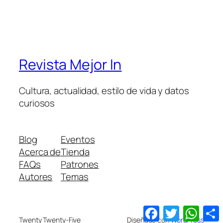
Revista Mejor In
Cultura, actualidad, estilo de vida y datos
curiosos
Blog
Eventos
Acerca de
Tienda
FAQs
Patrones
Autores
Temas
Facebook
Twitter
What
Twenty Twenty-Five
Diseñado con
WordPress