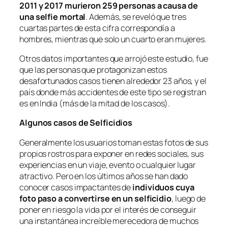
2011 y 2017 murieron 259 personas a causa de
una selfie mortal
. Además, se reveló que tres
cuartas partes de esta cifra correspondía a
hombres, mientras que solo un cuarto eran mujeres.
Otros datos importantes que arrojó este estudio, fue
que las personas que protagonizan estos
desafortunados casos tienen alrededor 23 años, y el
país donde más accidentes de este tipo se registran
es en India (más de la mitad de los casos).
Algunos casos de Selficidios
Generalmente los usuarios toman estas fotos de sus
propios rostros para exponer en redes sociales, sus
experiencias en un viaje, evento o cualquier lugar
atractivo. Pero en los últimos años se han dado
conocer casos impactantes de
individuos cuya
foto paso a convertirse en un selficidio
, luego de
poner en riesgo la vida por el interés de conseguir
una instantánea increíble merecedora de muchos