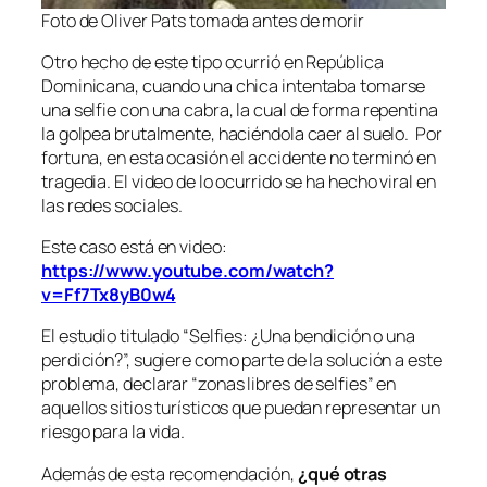
Foto de Oliver Pats tomada antes de morir
Otro hecho de este tipo ocurrió en República
Dominicana, cuando una chica intentaba tomarse
una selfie con una cabra, la cual de forma repentina
la golpea brutalmente, haciéndola caer al suelo. Por
fortuna, en esta ocasión el accidente no terminó en
tragedia. El video de lo ocurrido se ha hecho viral en
las redes sociales.
Este caso está en video:
https://www.youtube.com/watch?
v=Ff7Tx8yB0w4
El estudio titulado “Selfies: ¿Una bendición o una
perdición?”, sugiere como parte de la solución a este
problema, declarar “zonas libres de selfies” en
aquellos sitios turísticos que puedan representar un
riesgo para la vida.
Además de esta recomendación,
¿qué otras