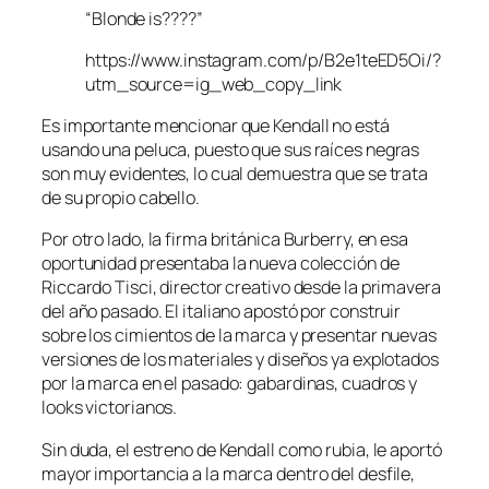
“Blonde is????”
https://www.instagram.com/p/B2e1teED5Oi/?
utm_source=ig_web_copy_link
Es importante mencionar que Kendall no está
usando una peluca, puesto que sus raíces negras
son muy evidentes, lo cual demuestra que se trata
de su propio cabello.
Por otro lado, la firma británica Burberry, en esa
oportunidad presentaba la nueva colección de
Riccardo Tisci, director creativo desde la primavera
del año pasado. El italiano apostó por construir
sobre los cimientos de la marca y presentar nuevas
versiones de los materiales y diseños ya explotados
por la marca en el pasado: gabardinas, cuadros y
looks victorianos.
Sin duda, el estreno de Kendall como rubia, le aportó
mayor importancia a la marca dentro del desfile,