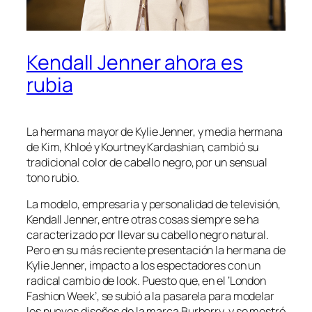
Kendall Jenner ahora es
rubia
La hermana mayor de Kylie Jenner, y media hermana
de Kim, Khloé y Kourtney Kardashian, cambió su
tradicional color de cabello negro, por un sensual
tono rubio.
La modelo, empresaria y personalidad de televisión,
Kendall Jenner, entre otras cosas siempre se ha
caracterizado por llevar su cabello negro natural.
Pero en su más reciente presentación la hermana de
Kylie Jenner, impacto a los espectadores con un
radical cambio de look. Puesto que, en el ‘London
Fashion Week’, se subió a la pasarela para modelar
los nuevos diseños de la marca Burberry, y se mostró