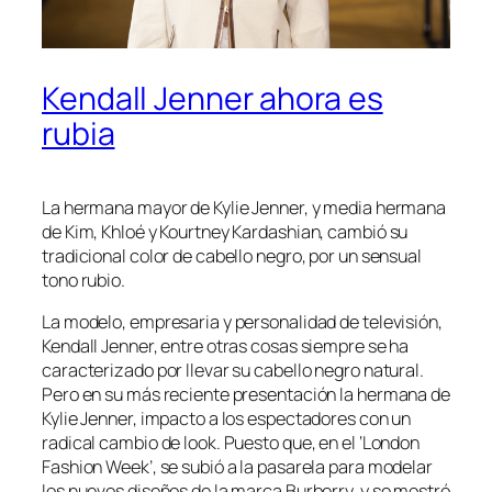
Kendall Jenner ahora es
rubia
La hermana mayor de Kylie Jenner, y media hermana
de Kim, Khloé y Kourtney Kardashian, cambió su
tradicional color de cabello negro, por un sensual
tono rubio.
La modelo, empresaria y personalidad de televisión,
Kendall Jenner, entre otras cosas siempre se ha
caracterizado por llevar su cabello negro natural.
Pero en su más reciente presentación la hermana de
Kylie Jenner, impacto a los espectadores con un
radical cambio de look. Puesto que, en el ‘London
Fashion Week’, se subió a la pasarela para modelar
los nuevos diseños de la marca Burberry, y se mostró