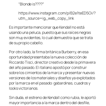
“Blonde is????”
https://www.instagram.com/p/B2e1teED5Oi/?
utm_source=ig_web_copy_link
Es importante mencionar que Kendall no está
usando una peluca, puesto que sus raíces negras
son muy evidentes, lo cual demuestra que se trata
de su propio cabello.
Por otro lado, la firma británica Burberry, en esa
oportunidad presentaba la nueva colección de
Riccardo Tisci, director creativo desde la primavera
del año pasado. El italiano apostó por construir
sobre los cimientos de la marca y presentar nuevas
versiones de los materiales y diseños ya explotados
por la marca en el pasado: gabardinas, cuadros y
looks victorianos.
Sin duda, el estreno de Kendall como rubia, le aportó
mayor importancia a la marca dentro del desfile,