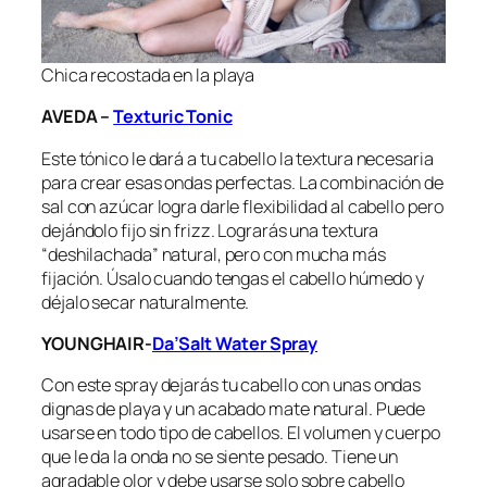
Chica recostada en la playa
AVEDA –
Texturic Tonic
Este tónico le dará a tu cabello la textura necesaria
para crear esas ondas perfectas. La combinación de
sal con azúcar logra darle flexibilidad al cabello pero
dejándolo fijo sin frizz. Lograrás una textura
“deshilachada” natural, pero con mucha más
fijación. Úsalo cuando tengas el cabello húmedo y
déjalo secar naturalmente.
YOUNGHAIR-
Da’Salt Water Spray
Con este spray dejarás tu cabello con unas ondas
dignas de playa y un acabado mate natural. Puede
usarse en todo tipo de cabellos. El volumen y cuerpo
que le da la onda no se siente pesado. Tiene un
agradable olor y debe usarse solo sobre cabello