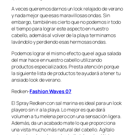
A veces queremos darnos un
look
relajado de verano
y nada mejor que esas maravillosas ondas. Sin
embargo, también es cierto que no podemos ir todo
el tiempo para lograr este aspecto en nuestro
cabello, además al volver de la playa terminamos
lavándolo y perdiendo esas hermosas ondas.
Podemos lograr el mismo efecto que el agua salada
del mar hace en nuestro cabello utilizando
productos especializados. Presta atención porque
la siguiente lista de productos te ayudará a tener tu
ansiado
look
de verano.
Redken-
Fashion Waves 07
El Spray Redken con sal marina es ideal para un
look
playero sin ir a la playa. Lo mejor es que dará
volumen a tu melena pero con una sensación ligera.
Además, da un acabado mate lo que proporciona
una vista mucho más natural del cabello. Agítalo