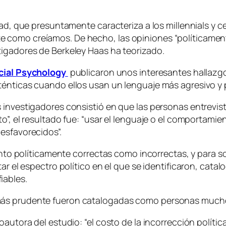
dad, que presuntamente caracteriza a los millennials y ce
como creíamos. De hecho, las opiniones “políticament
tigadores de Berkeley Haas ha teorizado.
cial Psychology
publicaron unos interesantes hallazgo
ténticas cuando ellos usan un lenguaje más agresivo y 
 investigadores consistió en que las personas entrevist
o”, el resultado fue: “usar el lenguaje o el comportamie
desfavorecidos”.
tanto políticamente correctas como incorrectas, y para 
tar el espectro político en el que se identificaron, cat
iables.
más prudente fueron catalogadas como personas mucho 
oautora del estudio: “el costo de la incorrección políti