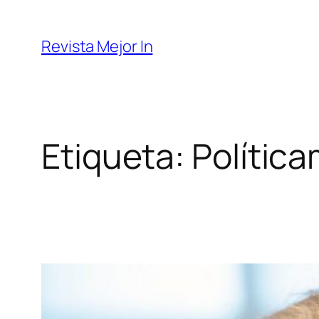
Saltar
al
Revista Mejor In
contenido
Etiqueta:
Polític