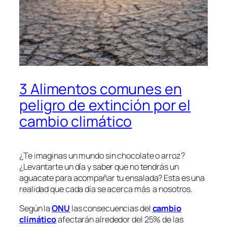
3 Alimentos comunes en
peligro de extinción por el
cambio climático
¿Te imaginas un mundo sin chocolate o arroz?
¿Levantarte un día y saber que no tendrás un
aguacate para acompañar tu ensalada? Esta es una
realidad que cada día se acerca más a nosotros.
Según la
ONU
las consecuencias del
cambio
climático
afectarán alrededor del 25% de las