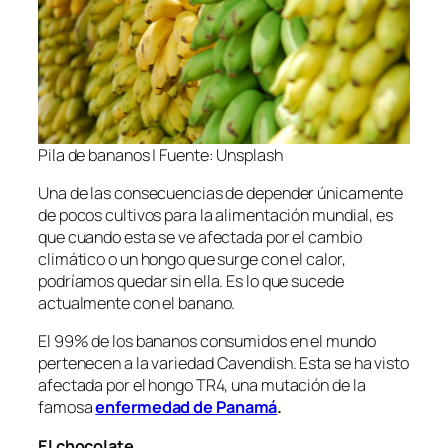
Pila de bananos | Fuente: Unsplash
Una de las consecuencias de depender únicamente
de pocos cultivos para la alimentación mundial, es
que cuando esta se ve afectada por el cambio
climático o un hongo que surge con el calor,
podríamos quedar sin ella. Es lo que sucede
actualmente con el banano.
El 99% de los bananos consumidos en el mundo
pertenecen a la variedad
Cavendish
. Esta se ha visto
afectada por el hongo TR4, una mutación de la
famosa
enfermedad de Panamá
.
El chocolate