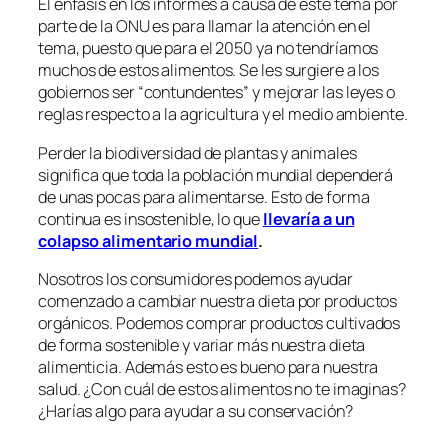
El énfasis en los informes a causa de este tema por
parte de la ONU es para llamar la atención en el
tema, puesto que para el 2050 ya no tendríamos
muchos de estos alimentos. Se les surgiere a los
gobiernos ser “contundentes” y mejorar las leyes o
reglas respecto a la agricultura y el medio ambiente.
Perder la biodiversidad de plantas y animales
significa que toda la población mundial dependerá
de unas pocas para alimentarse. Esto de forma
continua es insostenible, lo que
llevaría a un
colapso alimentario mundial
.
Nosotros los consumidores podemos ayudar
comenzado a cambiar nuestra dieta por productos
orgánicos. Podemos comprar productos cultivados
de forma sostenible y variar más nuestra dieta
alimenticia. Además esto es bueno para nuestra
salud. ¿Con cuál de estos alimentos no te imaginas?
¿Harías algo para ayudar a su conservación?