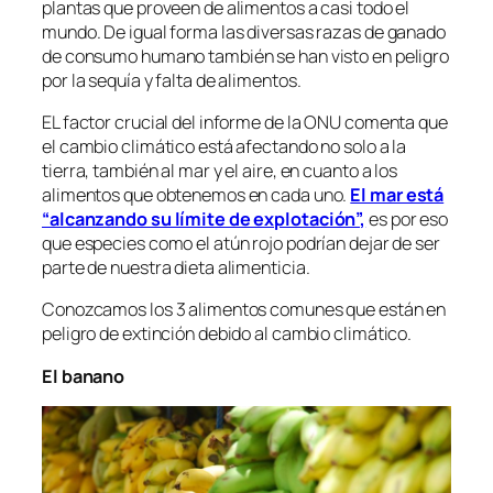
plantas que proveen de alimentos a casi todo el
mundo. De igual forma las diversas razas de ganado
de consumo humano también se han visto en peligro
por la sequía y falta de alimentos.
EL factor crucial del informe de la ONU comenta que
el cambio climático está afectando no solo a la
tierra, también al mar y el aire, en cuanto a los
alimentos que obtenemos en cada uno.
El mar está
“alcanzando su límite de explotación”,
es por eso
que especies como el atún rojo podrían dejar de ser
parte de nuestra dieta alimenticia.
Conozcamos los 3 alimentos comunes que están en
peligro de extinción debido al cambio climático.
El banano