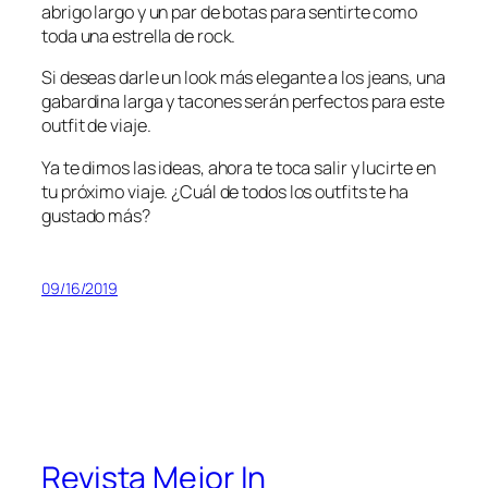
abrigo largo y un par de botas para sentirte como
toda una estrella de rock.
Si deseas darle un
look
más elegante a los jeans, una
gabardina larga y tacones serán perfectos para este
outfit de viaje.
Ya te dimos las ideas, ahora te toca salir y lucirte en
tu próximo viaje. ¿Cuál de todos los outfits te ha
gustado más?
09/16/2019
Revista Mejor In