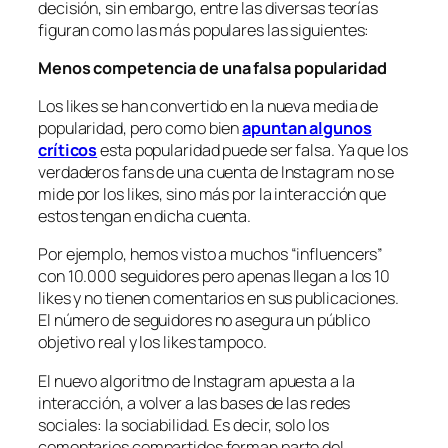
decisión, sin embargo, entre las diversas teorías
figuran como las más populares las siguientes:
Menos competencia de una falsa popularidad
Los
likes
se han convertido en la nueva media de
popularidad, pero como bien
apuntan algunos
críticos
esta popularidad puede ser falsa. Ya que los
verdaderos fans de una cuenta de Instagram no se
mide por los
likes
, sino más por la interacción que
estos tengan en dicha cuenta.
Por ejemplo, hemos visto a muchos “influencers”
con 10.000 seguidores pero apenas llegan a los 10
likes
y no tienen comentarios en sus publicaciones.
El número de seguidores no asegura un público
objetivo real y los
likes
tampoco.
El nuevo algoritmo de Instagram apuesta a la
interacción, a volver a las bases de las redes
sociales: la sociabilidad. Es decir, solo los
comentarios compartidos forman parte del