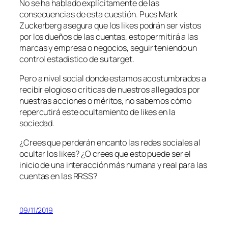
No se ha hablado explícitamente de las
consecuencias de esta cuestión. Pues Mark
Zuckerberg asegura que los
likes
podrán ser vistos
por los dueños de las cuentas, esto permitirá a las
marcas y empresa o negocios, seguir teniendo un
control estadístico de su target.
Pero a nivel social donde estamos acostumbrados a
recibir elogios o críticas de nuestros allegados por
nuestras acciones o méritos, no sabemos cómo
repercutirá este ocultamiento de
likes
en la
sociedad.
¿Crees que perderán encanto las redes sociales al
ocultar los
likes
? ¿O crees que esto puede ser el
inicio de una interacción más humana y real para las
cuentas en las RRSS?
09/11/2019