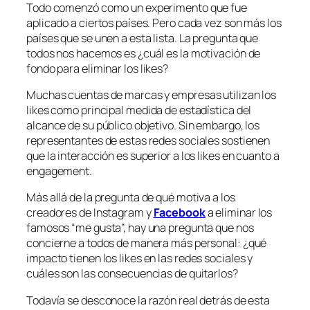
Todo comenzó como un experimento que fue
aplicado a ciertos países. Pero cada vez son más los
países que se unen a esta lista. La pregunta que
todos nos hacemos es ¿cuál es la motivación de
fondo para eliminar los
likes
?
Muchas cuentas de marcas y empresas utilizan los
likes
como principal medida de estadística del
alcance de su público objetivo. Sin embargo, los
representantes de estas redes sociales sostienen
que la interacción es superior a los
likes
en cuanto a
engagement.
Más allá de la pregunta de qué motiva a los
creadores de Instagram y
Facebook
a eliminar los
famosos “me gusta”, hay una pregunta que nos
concierne a todos de manera más personal: ¿qué
impacto tienen los l
ikes
en las redes sociales y
cuáles son las consecuencias de quitarlos?
Todavía se desconoce la razón real detrás de esta