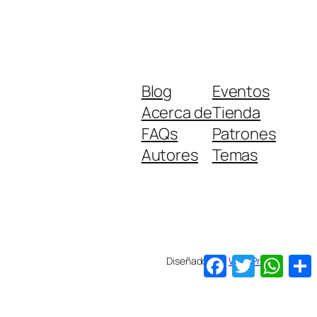
Blog
Eventos
Acerca de
Tienda
FAQs
Patrones
Autores
Temas
Facebook
Twitter
Wha
Diseñado con
WordPress