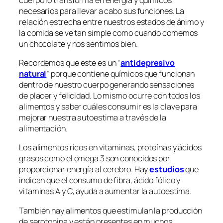
necesarios para llevar a cabo sus funciones. La
relación estrecha entre nuestros estados de ánimo y
la comida se ve tan simple como cuando comemos
un chocolate y nos sentimos bien.
Recordemos que este es un “
antidepresivo
natural
” porque contiene químicos que funcionan
dentro de nuestro cuerpo generando sensaciones
de placer y felicidad. Lo mismo ocurre con todos los
alimentos y saber cuáles consumir es la clave para
mejorar nuestra autoestima a través de la
alimentación.
Los alimentos ricos en vitaminas, proteínas y ácidos
grasos como el omega 3 son conocidos por
proporcionar energía al cerebro. Hay
estudios
que
indican que el consumo de fibra, ácido fólico y
vitaminas A y C, ayuda a aumentar la autoestima.
También hay alimentos que estimulan la producción
de serotonina y están presentes en muchos