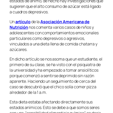
estados de ánimo, de hecho hay investigaciones que
sugieren que el alto consumo de azúcar está ligado
a cuadros depresivos.
Un
artículo
de la
Asociación Americana de
Nutrición
nos comenta varios casos de niños y
adolescentes con comportamientos emocionales
particulares como depresivos o agresivos,
vinculados a una dieta llena de comida chatarra y
azúcares.
En dicho artículo se nos asoma que un estudiante, el
primero de su clase, se ha visto con el psiquiatra de
la universidad y ha empezado a tomar ansiolíticos
porque comenzó a sentirse deprimido sin razón
aparente. Haciendo un seguimiento de cerca del
caso se descubrió que el chico solía comer pizza
alrededor de la 1 a.m.
Esta dieta estaba afectando directamente sus
estados anímicos. Esto se debe a que somos seres