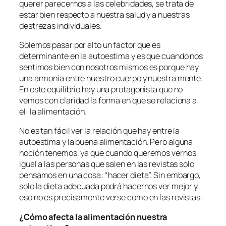
querer parecernos a las celebridades, se trata de
estar bien respecto a nuestra salud y a nuestras
destrezas individuales.
Solemos pasar por alto un factor que es
determinante en la autoestima y es que cuando nos
sentimos bien con nosotros mismos es porque hay
una armonía entre nuestro cuerpo y nuestra mente.
En este equilibrio hay una protagonista que no
vemos con claridad la forma en que se relaciona a
él: la alimentación.
No es tan fácil ver la relación que hay entre la
autoestima y la buena alimentación. Pero alguna
noción tenemos, ya que cuando queremos vernos
igual a las personas que salen en las revistas solo
pensamos en una cosa: “hacer dieta”. Sin embargo,
solo la dieta adecuada podrá hacernos ver mejor y
eso no es precisamente verse como en las revistas.
¿Cómo afecta la alimentación nuestra