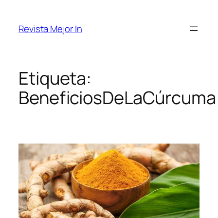
Saltar
al
Revista Mejor In
contenido
Etiqueta:
BeneficiosDeLaCúrcuma