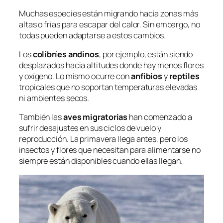
Muchas especies están migrando hacia zonas más
altas o frías para escapar del calor. Sin embargo, no
todas pueden adaptarse a estos cambios.
Los
colibríes andinos
, por ejemplo, están siendo
desplazados hacia altitudes donde hay menos flores
y oxígeno. Lo mismo ocurre con
anfibios
y
reptiles
tropicales que no soportan temperaturas elevadas
ni ambientes secos.
También las
aves migratorias
han comenzado a
sufrir desajustes en sus ciclos de vuelo y
reproducción. La primavera llega antes, pero los
insectos y flores que necesitan para alimentarse no
siempre están disponibles cuando ellas llegan.