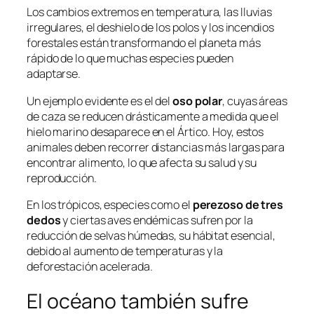
Los cambios extremos en temperatura, las lluvias
irregulares, el deshielo de los polos y los incendios
forestales están transformando el planeta más
rápido de lo que muchas especies pueden
adaptarse.
Un ejemplo evidente es el del
oso polar
, cuyas áreas
de caza se reducen drásticamente a medida que el
hielo marino desaparece en el Ártico. Hoy, estos
animales deben recorrer distancias más largas para
encontrar alimento, lo que afecta su salud y su
reproducción.
En los trópicos, especies como el
perezoso de tres
dedos
y ciertas aves endémicas sufren por la
reducción de selvas húmedas, su hábitat esencial,
debido al aumento de temperaturas y la
deforestación acelerada.
El océano también sufre