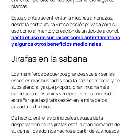
plantas.
Estas plantas se enfrentan a muchas amenazas,
desde la horticultura y recolección privada para su
uso como alimento y creación de un tipo de alcohol,
hasta el uso de sus raíces como antinflamatorio
y algunos otros beneficios medicinales
.
Jirafas en la sabana
Los mamíferos de cuerpos grandes suelen ser las
especies más buscadas para la caza comercial y de
subsistencia, ya que proporcionan mucha más
carne para consumir y venderla. Por eso no es de
extrañar que las jirafas estén en la mira de los
cazadores furtivos.
De hecho, entre las principales causas de la
despoblación de las jirafas está la gran demanda de
su carne, los adornos hechos a partir de sus huesos