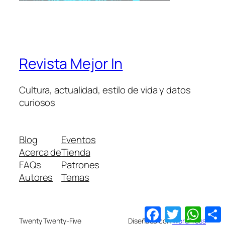
Revista Mejor In
Cultura, actualidad, estilo de vida y datos
curiosos
Blog
Eventos
Acerca de
Tienda
FAQs
Patrones
Autores
Temas
Facebook
Twitter
What
Twenty Twenty-Five
Diseñado con
WordPress