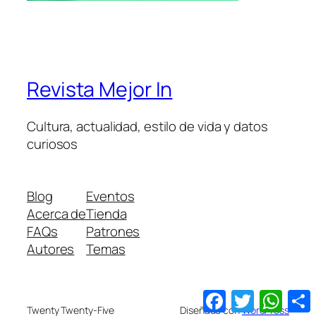
Revista Mejor In
Cultura, actualidad, estilo de vida y datos
curiosos
Blog
Eventos
Acerca de
Tienda
FAQs
Patrones
Autores
Temas
Facebook
Twitter
What
Twenty Twenty-Five
Diseñado con
WordPress